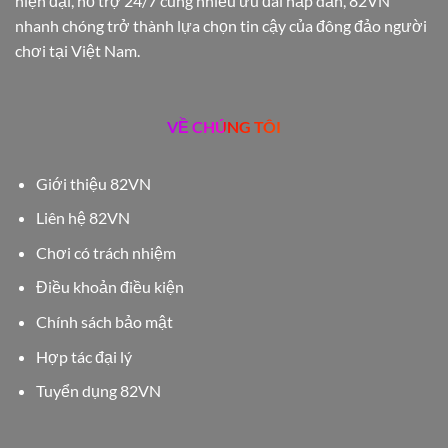
hiện đại, hỗ trợ 24/7 cùng nhiều ưu đãi hấp dẫn, 82VN
nhanh chóng trở thành lựa chọn tin cậy của đông đảo người
chơi tại Việt Nam.
VỀ CHÚNG TÔI
Giới thiệu 82VN
Liên hệ 82VN
Chơi có trách nhiệm
Điều khoản điều kiện
Chính sách bảo mật
Hợp tác đại lý
Tuyển dụng 82VN