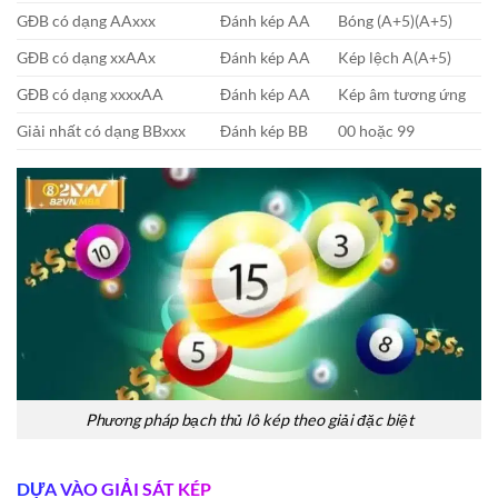
GĐB có dạng AAxxx
Đánh kép AA
Bóng (A+5)(A+5)
GĐB có dạng xxAAx
Đánh kép AA
Kép lệch A(A+5)
GĐB có dạng xxxxAA
Đánh kép AA
Kép âm tương ứng
Giải nhất có dạng BBxxx
Đánh kép BB
00 hoặc 99
Phương pháp bạch thủ lô kép theo giải đặc biệt
DỰA VÀO GIẢI SÁT KÉP