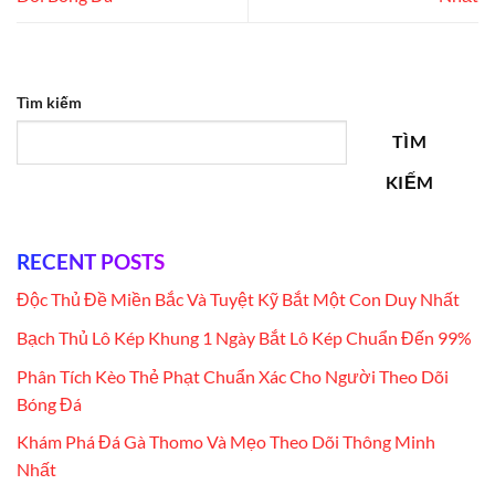
Tìm kiếm
TÌM
KIẾM
RECENT POSTS
Độc Thủ Đề Miền Bắc Và Tuyệt Kỹ Bắt Một Con Duy Nhất
Bạch Thủ Lô Kép Khung 1 Ngày Bắt Lô Kép Chuẩn Đến 99%
Phân Tích Kèo Thẻ Phạt Chuẩn Xác Cho Người Theo Dõi
Bóng Đá
Khám Phá Đá Gà Thomo Và Mẹo Theo Dõi Thông Minh
Nhất