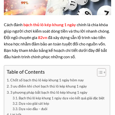
Cách đánh
bạch thủ lô kép khung 1 ngày
chính là chìa khóa
giúp người chơi kiểm soát dòng tiền và thu lời nhanh chóng.
Đội ngũ chuyên gia
82vn
đã xây dựng sẵn lộ trình vào tiền
khoa học nhằm đảm bảo an toàn tuyệt đối cho nguồn vốn.
Bạn hãy tham khảo bảng kế hoạch chi tiết dưới đây để bắt
đầu hành trình chinh phục những con số.
Table of Contents
Chốt số bạch thủ lô kép khung 1 ngày hôm nay
3 ưu điểm khi chơi bạch thủ lô kép khung 1 ngày
3 phương pháp bắt bạch thủ lô kép khung 1 ngày
Bạch thủ lô kép khung 1 ngày dựa vào kết quả giải đặc biệt
Dựa vào giải sát kép
Dựa vào đầu – đuôi
Lời kết