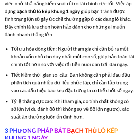
viên nhờ khả năng kiểm soát rủi ro tài chính cực tốt. Việc áp
dụng
bạch thủ lô kép khung 1 ngày
giúp bạn tránh được
tình trạng lộn số gây ức chế thường gặp ở các dạng lô khác.
Đây chính là lựa chọn hoàn hảo dành cho những ai muốn
đánh nhanh thắng lớn.
Tối ưu hóa dòng tiền: Người tham gia chỉ cần bỏ ra một
khoản vốn nhỏ cho duy nhất một con số, giúp bảo toàn tài
chính tốt hơn so với việc rải tiền nuôi dàn trải dài ngày.
Tiết kiệm thời gian soi cầu: Bạn không cần phải đau đầu
phân tích quá nhiều dữ liệu phức tạp, chỉ cần tập trung
vào các dấu hiệu báo kép đặc trưng là có thể chốt số ngay.
Tỷ lệ thắng cực cao: Khi tham gia, do tính chất không có
số lộn (ví dụ đánh 88 thì không sợ về 88 lộn ngược), xác
suất ăn thưởng luôn ổn định hơn.
3 PHƯƠNG PHÁP BẮT BẠCH THỦ LÔ KÉP
KHUNG 1 NGÀY