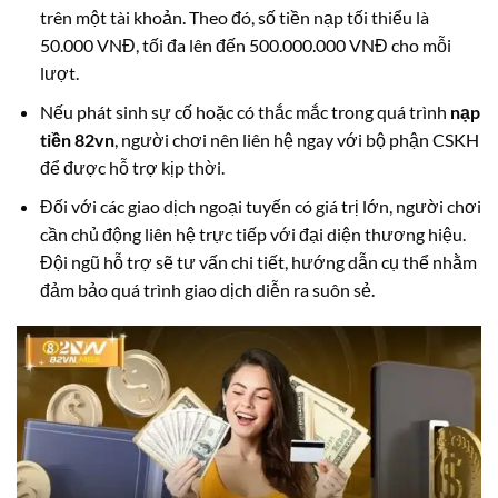
trên một tài khoản. Theo đó, số tiền nạp tối thiểu là
50.000 VNĐ, tối đa lên đến 500.000.000 VNĐ cho mỗi
lượt.
Nếu phát sinh sự cố hoặc có thắc mắc trong quá trình
nạp
tiền 82vn
, người chơi nên liên hệ ngay với bộ phận CSKH
để được hỗ trợ kịp thời.
Đối với các giao dịch ngoại tuyến có giá trị lớn, người chơi
cần chủ động liên hệ trực tiếp với đại diện thương hiệu.
Đội ngũ hỗ trợ sẽ tư vấn chi tiết, hướng dẫn cụ thể nhằm
đảm bảo quá trình giao dịch diễn ra suôn sẻ.